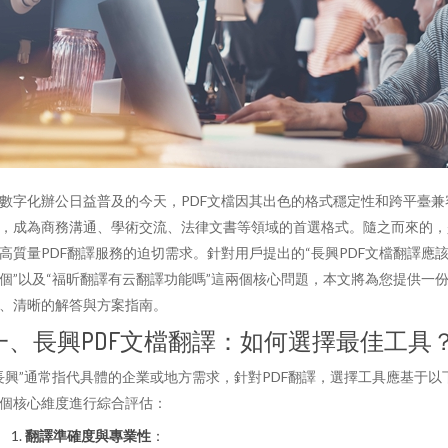
數字化辦公日益普及的今天，PDF文檔因其出色的格式穩定性和跨平臺兼
，成為商務溝通、學術交流、法律文書等領域的首選格式。隨之而來的，
高質量PDF翻譯服務的迫切需求。針對用戶提出的“長興PDF文檔翻譯應
個”以及“福昕翻譯有云翻譯功能嗎”這兩個核心問題，本文將為您提供一
、清晰的解答與方案指南。
一、長興PDF文檔翻譯：如何選擇最佳工具
長興”通常指代具體的企業或地方需求，針對PDF翻譯，選擇工具應基于以
個核心維度進行綜合評估：
翻譯準確度與專業性
：