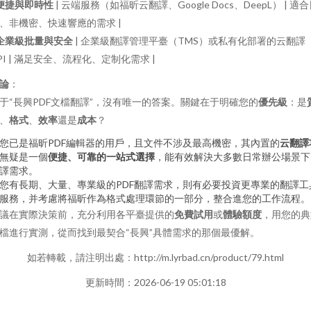
便捷與即時性
| 云端服務（如福昕云翻譯、Google Docs、DeepL） | 適
、非機密、快速響應的需求 |
企業級批量與安全
| 企業級翻譯管理平臺（TMS）或私有化部署的云翻譯
PI | 滿足安全、流程化、定制化需求 |
論
：
于“長興PDF文檔翻譯”，沒有唯一的答案。關鍵在于明確您的
優先級
：是
、
格式
、
效率
還是
成本
？
您已是福昕PDF編輯器的用戶，且文件不涉及最高機密，其內置的
云翻譯
無疑是一個
便捷、可靠的一站式選擇
，能有效解決大多數日常辦公場景下
譯需求。
您有長期、大量、專業級的PDF翻譯需求，則有必要投資更專業的翻譯工
服務，并考慮將福昕作為格式處理環節的一部分，整合進您的工作流程。
議在實際決策前，充分利用各平臺提供的
免費試用
或
體驗額度
，用您的典
檔進行實測，從而找到最契合“長興”具體需求的那個最優解。
如若轉載，請注明出處：http://m.lyrbad.cn/product/79.html
更新時間：2026-06-19 05:01:18