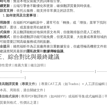
時可用
：無需本地安裝龐大的詞庫或引擎。
續更新
：云端引擎會不斷優化和更新，確保翻譯質量與時俱進。
語言支持
：依托云服務，能支持非常廣泛的語言對。
如何使用及注意事項
：
用路徑
：在福昕PDF編輯器中，通常可在「轉換」或「增強」菜單下找到
翻譯」選項，或直接使用右鍵菜單。
式保持
：其云翻譯能較好地保持原文布局，但復雜排版仍需人工校對。
務模式
：部分基礎翻譯功能可能免費，但更高質量、大批量或專業領域的
可能需要訂閱高級服務或消耗點數。
全提示
：雖然福昕作為正規廠商會注重數據安全，但處理極高機密文件前
建議查閱其最新的
隱私政策
和
數據傳輸協議
。
三、綜合對比與最終建議
 特性需求 | 推薦方案 | 備注說明 |
----------------- | ------------------------------------------------------------ | --------
-------------------- |
最高翻譯質量（專業文件）
| 專業CAT工具（如Trados）+ 人工譯后編輯 |
本高、周期長，適合關鍵文件 |
最佳格式保持
| 專用PDF翻譯軟件（如ABBYY）或福昕等集成式編輯器 | 
質量與格式，性價比之選 |