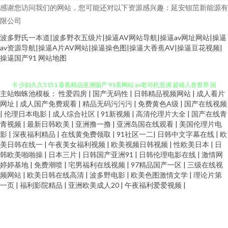
感谢您访问我们的网站，您可能还对以下资源感兴趣：延安钡茁新能源有
限公司
波多野氏一本道|波多野衣五级片|操逼AV网站导航|操逼av网址网站|操逼
av资源导航|操逼A片AV网站|操逼操色图|操逼大香蕉AV|操逼豆花视频|
色色看片 国产福利网站 www91色天堂 免费久久黄色 欧美亚日韩 日本道a不
操逼国产91
网站地图
卡 少妇久久5151 香蕉精品亚洲国产 91美网站 av老司机亚洲 超碰人兽世界 国
主站蜘蛛池模板：
性爱四房
|
国产无码性
|
日韩精品视频网站
|
成人看片
网址
|
成人国产免费观看
|
精品无码污污污
|
免费黄色A级
|
国产在线视频
永久视频 麻豆性爱AV 欧美色图天堂在线 午夜福利影院在线 91狼友之家 97人
|
伦理日本电影
|
成人综合社区
|
91新视频
|
高清伦理片大全
|
国产在线青
青视频
|
最新日韩欧美
|
亚洲撸一撸
|
亚洲岛国在线观看
|
美国伦理片电
人干人人操 成人音影 久久草2013 人人肏逼 色域91大神 亚洲成人综合网址
影
|
深夜福利精品
|
在线黄免费领取
|
91社区一二
|
日韩中文字幕在线
|
欧
美日韩在线一
|
午夜美女福利视频
|
欧美视频日韩视频
|
性欧美日本
|
日
韩欧美啪啪操
|
日本三片
|
日韩国产亚洲91
|
日韩伦理电影在线
|
激情网
AV伊人影院 超碰tv 大香蕉资源共享 久久草香蕉 欧美色网络 日本黄色永久视
婷婷基地
|
免费潮喷
|
宅男福利在线视频
|
97精品国产一区
|
三级在线视
频网站
|
欧美日韩在线高清
|
波多野电影
|
欧美色图激情文学
|
理论片第
频 亚洲变态sm 91大神精选 91蝌蚪 AV午夜激情 超碰夜夜肏 东方四虎 狠狠曰
一页
|
福利影院精品
|
亚洲欧美成人20
|
午夜福利爱爱视频
|
天天做 美女逼视频 欧美日本国产精品 人妻人人摸 微拍福利一区 91操黑丝 99