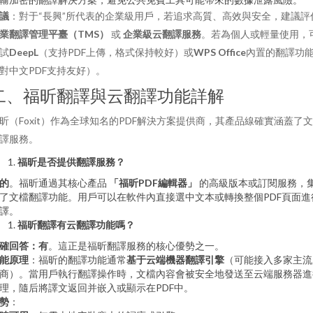
議
：對于“長興”所代表的企業級用戶，若追求高質、高效與安全，建議評
業翻譯管理平臺（TMS）
或
企業級云翻譯服務
。若為個人或輕量使用，
試
DeepL
（支持PDF上傳，格式保持較好）或
WPS Office
內置的翻譯功
對中文PDF支持友好）。
二、福昕翻譯與云翻譯功能詳解
昕（Foxit）作為全球知名的PDF解決方案提供商，其產品線確實涵蓋了
譯服務。
福昕是否提供翻譯服務？
的
。福昕通過其核心產品
「福昕PDF編輯器」
的高級版本或訂閱服務，
了文檔翻譯功能。用戶可以在軟件內直接選中文本或轉換整個PDF頁面進
譯。
福昕翻譯有云翻譯功能嗎？
確回答：有
。這正是福昕翻譯服務的核心優勢之一。
能原理
：福昕的翻譯功能通常
基于云端機器翻譯引擎
（可能接入多家主流
商）。當用戶執行翻譯操作時，文檔內容會被安全地發送至云端服務器進
理，隨后將譯文返回并嵌入或顯示在PDF中。
勢
：