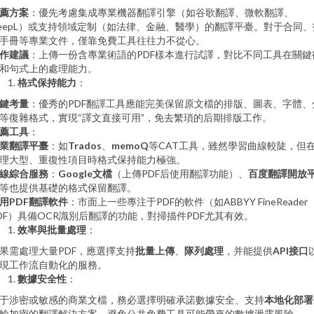
薦方案
：優先考慮集成專業機器翻譯引擎（如谷歌翻譯、微軟翻譯、
eepL）或支持領域定制（如法律、金融、醫學）的翻譯平臺。對于合同、
手冊等專業文件，僅靠免費工具往往力不從心。
作建議
：上傳一份含專業術語的PDF樣本進行試譯，對比不同工具在關鍵
和句式上的處理能力。
格式保持能力
：
鍵考量
：優秀的PDF翻譯工具應能完美保留原文檔的排版、圖表、字體、
等復雜格式，實現“譯文直接可用”，免去繁瑣的后期排版工作。
薦工具
：
業翻譯平臺
：如
Trados
、
memoQ
等CAT工具，雖然學習曲線較陡，但
理大型、重復性項目時格式保持能力極強。
線綜合服務
：
Google文檔
（上傳PDF后使用翻譯功能）、
百度翻譯開放
等也提供基礎的格式保留翻譯。
用PDF翻譯軟件
：市面上一些專注于PDF的軟件（如ABBYY FineReader
DF）具備OCR識別后翻譯的功能，對掃描件PDF尤其有效。
效率與批量處理
：
果需處理大量PDF，應選擇支持
批量上傳
、
隊列處理
，并能提供
API接口
現工作流自動化的服務。
數據安全性
：
于涉密或敏感的商業文檔，務必選擇明確承諾數據安全、支持
本地化部署
輸加密的翻譯解決方案，避免公共免費工具可能帶來的數據泄露風險。